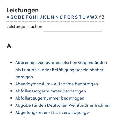
Leistungen
A
B
C
D
E
F
G
H
I
J
K
L
M
N
O
P
Q
R
S
T
U
V
W
X
Y
Z
Leistungen suchen
A
Abbrennen von pyrotechnischen Gegenständen
als Erlaubnis- oder Befähigungsscheininhaber
anzeigen
Abendgymnasium - Aufnahme beantragen
Abfallentsorgernummer beantragen
Abfallerzeugernummer beantragen
Abgabe für den Deutschen Weinfonds entrichten
Abgeltungsteuer - Nichtveranlagungs-