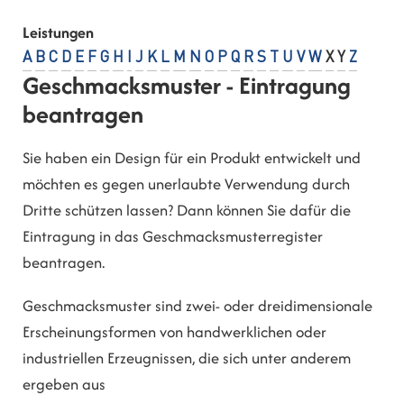
Leistungen
A
B
C
D
E
F
G
H
I
J
K
L
M
N
O
P
Q
R
S
T
U
V
W
X
Y
Z
Geschmacksmuster - Eintragung
beantragen
Sie haben ein Design für ein Produkt entwickelt und
möchten es gegen unerlaubte Verwendung durch
Dritte schützen lassen? Dann können Sie dafür die
Eintragung in das Geschmacksmusterregister
beantragen.
Geschmacksmuster sind zwei- oder dreidimensionale
Ersc
heinungsformen von handwerklichen oder
industriellen Erzeugnissen, die sich unter anderem
ergeben aus