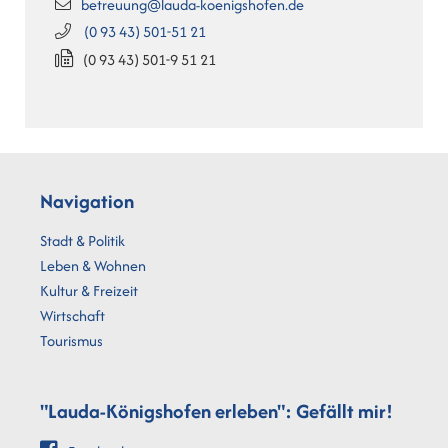
betreuung@lauda-koenigshofen.de
(0
93
43) 501-51
21
(0
93
43) 501-9
51
21
Navigation
Stadt & Politik
Leben & Wohnen
Kultur & Freizeit
Wirtschaft
Tourismus
"Lauda-Königshofen erleben": Gefällt mir!