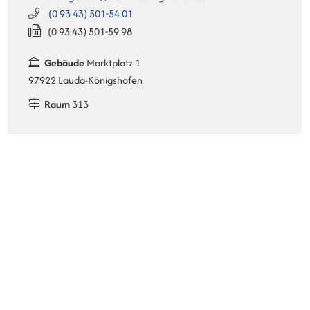
(0
93
43) 501-54
01
(0
93
43) 501-59
98
Gebäude
Marktplatz 1
97922 Lauda-Königshofen
Raum
313