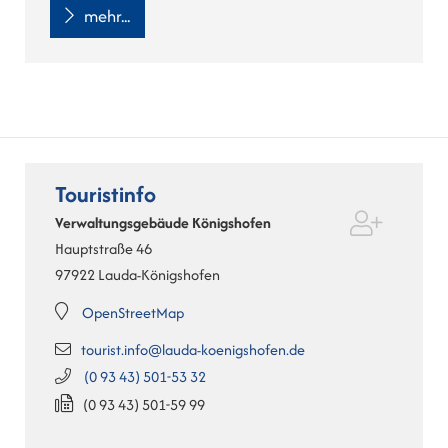
mehr...
Touristinfo
Verwaltungsgebäude Königshofen
Hauptstraße 46
97922
Lauda-Königshofen
OpenStreetMap
tourist.info@lauda-koenigshofen.de
(0
93
43) 501-53
32
(0
93
43) 501-59
99