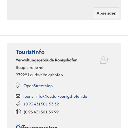
Touristinfo
Verwaltungsgebäude Königshofen
Hauptstraße 46
97922
Lauda-Königshofen
OpenStreetMap
tourist.info@lauda-koenigshofen.de
(0
93
43) 501-53
32
(0
93
43) 501-59
99
Öffnungszeiten