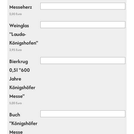
Messeherz
2,00 Euro
Weinglas
"Lauda-
Königshofen"
3,95 Euro
Bierkrug
0,5l "600
Jahre
Königshöfer
Messe"
5,00 Euro
Buch
"Königshöfer
Messe