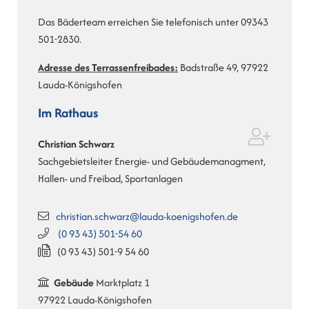
Das Bäderteam erreichen Sie telefonisch unter 09343
501-2830.
Adresse des Terrassenfreibades:
Badstraße 49, 97922
Lauda-Königshofen
Im Rathaus
Christian
Schwarz
Sachgebietsleiter Energie- und Gebäudemanagment,
Hallen- und Freibad, Sportanlagen
christian.schwarz@lauda-koenigshofen.de
(0
93
43) 501-54
60
(0
93
43) 501-9
54
60
Gebäude
Marktplatz 1
97922 Lauda-Königshofen