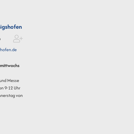
igshofen
n
hofen.de
t mittwochs
 und Messe
on 9-12 Uhr
nnerstag von