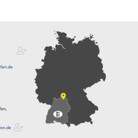
fen.de
fen,
fen.de