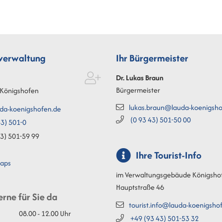
tverwaltung
Ihr Bürgermeister
Dr. Lukas
Braun
Bürgermeister
Königshofen
lukas.braun@lauda-koenigsho
da-koenigshofen.de
(0
93
43) 501-50
00
3) 501-0
3) 501-59
99
Ihre Tourist-Info
aps
im Verwaltungsgebäude Königsho
Hauptstraße 46
erne für Sie da
tourist.info@lauda-koenigsho
08.00 - 12.00 Uhr
+49 (93
43) 501-53
32