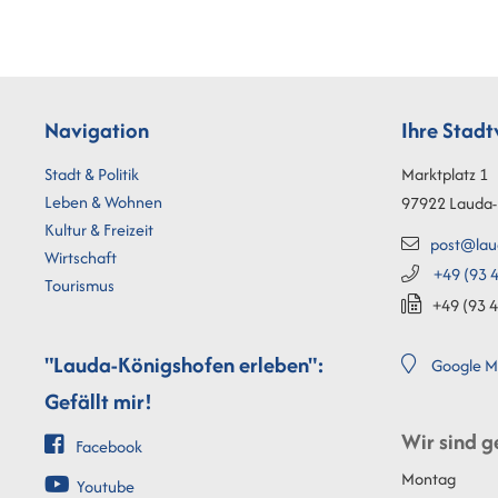
Navigation
Ihre Stad
Stadt & Politik
Marktplatz 1
Leben & Wohnen
97922
Lauda-
Kultur & Freizeit
post@lau
Wirtschaft
+49 (93
4
Tourismus
+49 (93
4
"Lauda-Königshofen erleben":
Google M
Gefällt mir!
Wir sind g
Facebook
Montag
Youtube