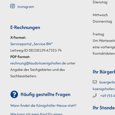
Dienstag
Instagram
Mittwoch
Donnerstag
E-Rechnungen
Freitag
X-Format:
Um Wartezeit
Serviceportal „Service-BW“
eine vorherig
Leitweg-ID 08128139-A7321-74
Kontaktdaten 
PDF-Format:
rechnung@lauda-koenigshofen.de
unter
Angabe des Sachgebietes und des
Ihr Bürger
Sachbearbeiters
buergerb
koenigshofen
Häufig gestellte Fragen
+49 (93
4
Wann findet die Königshöfer Messe statt?
Ihr Stand
Wie kann ich mein Kind für einen