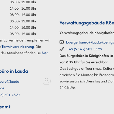
08.00 - 12.00 Uhr
14.00 - 16.00 Uhr
08.00 - 12.00 Uhr
08.00 - 12.00 Uhr
Verwaltungsgebäude Kön
14.00 - 18.00 Uhr
Verwaltungsgebäude Königshofe
08.00 - 12.00 Uhr
en zu vermeiden, empfehlen wir
buergerbuero@lauda-koenigs
e
Terminvereinbarung
. Die
+49 (93
43) 501-53
29
der Mitarbeiter finden Sie
hier
.
Das Bürgerbüro in Königshofen is
von 8-12 Uhr für Sie erreichbar.
Das Sachgebiet Tourismus, Kultur
büro in Lauda
erreichen Sie Montag bis Freitag v
sowie zusätzlich Dienstag und Do
uero@lauda-
14-16 Uhr.
.de
3) 501-78
87
esamt