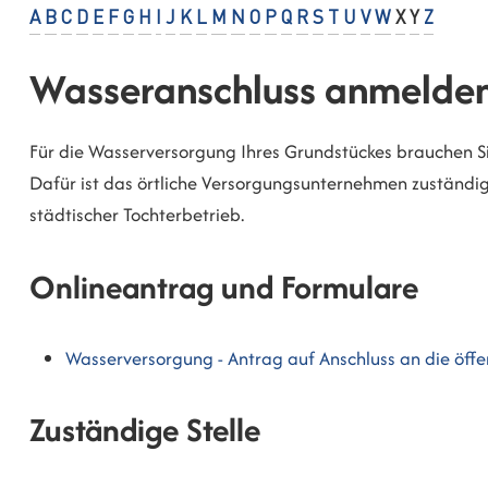
A
B
C
D
E
F
G
H
I
J
K
L
M
N
O
P
Q
R
S
T
U
V
W
X
Y
Z
Wasseranschluss anmelde
Für die Wasserversorgung Ihres Grundstückes brauchen S
Dafür ist das örtliche Versorgungsunternehmen zuständig.
städtischer Tochterbetrieb.
Onlineantrag und Formulare
Wasserversorgung - Antrag auf Anschluss an die öff
Zuständige Stelle