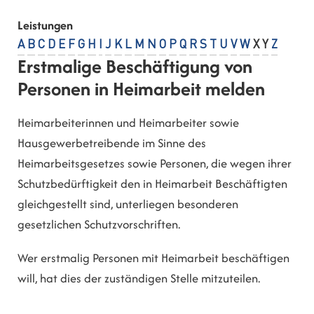
Leistungen
A
B
C
D
E
F
G
H
I
J
K
L
M
N
O
P
Q
R
S
T
U
V
W
X
Y
Z
Erstmalige Beschäftigung von
Personen in Heimarbeit melden
Heimarbeiterinnen und Heimarbeiter sowie
Hausgewerbetreibende im Sinne des
Heimarbeitsgesetzes sowie Personen, die wegen ihrer
Schutzbedürftigkeit den in Heimarbeit Beschäftigten
gleichgestellt sind, unterliegen besonderen
gesetzlichen Schutzvorschriften.
Wer erstmalig Personen mit Heimarbeit beschäftigen
will, hat dies der zuständigen Stelle mitzuteilen.