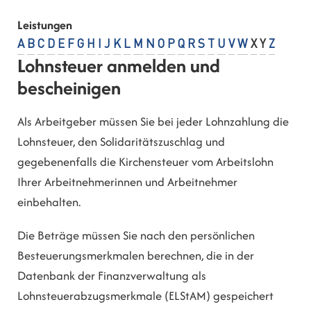
Leistungen
A
B
C
D
E
F
G
H
I
J
K
L
M
N
O
P
Q
R
S
T
U
V
W
X
Y
Z
Lohnsteuer anmelden und
bescheinigen
Als Arbeitgeber müssen Sie bei jeder Lohnzahlung die
Lohnsteuer, den Solidaritätszuschlag und
gegebenenfalls die Kirchensteuer vom Arbeitslohn
Ihrer Arbeitnehmerinnen und Arbeitnehmer
einbehalten.
Die Beträge müssen Sie nach den persönlichen
Besteuerungsmerkmalen berechnen, die in der
Datenbank der Finanzverwaltung als
Lohnsteuerabzugsmerkmale (ELStAM) gespeichert