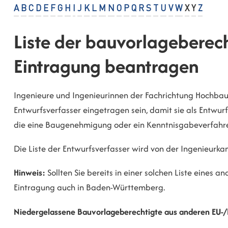
A
B
C
D
E
F
G
H
I
J
K
L
M
N
O
P
Q
R
S
T
U
V
W
X
Y
Z
Liste der bauvorlageberech
Eintragung beantragen
Ingenieure und Ingenieurinnen der Fachrichtung Hochbau
Entwurfsverfasser eingetragen sein, damit sie als Entwur
die eine Baugenehmigung oder ein Kenntnisgabeverfahre
Die Liste der Entwurfsverfasser wird von der Ingenieur
Hinweis:
Sollten Sie bereits in einer solchen Liste eines 
Eintragung auch in Baden-Württemberg.
Niedergelassene Bauvorlageberechtigte aus anderen EU-