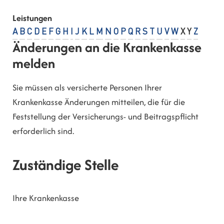
Leistungen
A
B
C
D
E
F
G
H
I
J
K
L
M
N
O
P
Q
R
S
T
U
V
W
X
Y
Z
Änderungen an die Krankenkasse
melden
Sie müssen als versicherte Personen Ihrer
Krankenkasse Änderungen mitteilen, die für die
Feststellung der Versicherungs- und Beitragspflicht
erforderlich sind.
Zuständige Stelle
Ihre Krankenkasse