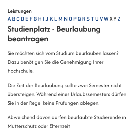
Leistungen
A
B
C
D
E
F
G
H
I
J
K
L
M
N
O
P
Q
R
S
T
U
V
W
X
Y
Z
Studienplatz - Beurlaubung
beantragen
Sie möchten sich vom Studium beurlauben lassen?
Dazu benötigen Sie die Genehmigung Ihrer
Hochschule.
Die Zeit der Beurlaubung sollte zwei Semester nicht
übersteigen. Während eines Urlaubssemesters dürfen
Sie in der Regel keine Prüfungen ablegen.
Abweichend davon dürfen beurlaubte Studierende in
Mutterschutz oder Elternzeit