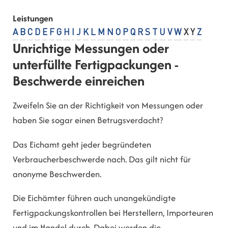
Leistungen
A
B
C
D
E
F
G
H
I
J
K
L
M
N
O
P
Q
R
S
T
U
V
W
X
Y
Z
Unrichtige Messungen oder
unterfüllte Fertigpackungen -
Beschwerde einreichen
Zweifeln Sie an der Richtigkeit von Messungen oder
haben Sie sogar einen Betrugsverdacht?
Das Eichamt geht jeder begründeten
Verbraucherbeschwerde nach. Das gilt nicht für
anonyme Beschwerden.
Die Eichämter führen auch unangekündigte
Fertigpackungskontrollen bei Herstellern, Importeuren
und im Handel durch. Dabei werden die