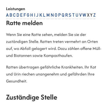
Leistungen
A
B
C
D
E
F
G
H
I
J
K
L
M
N
O
P
Q
R
S
T
U
V
W
X
Y
Z
Ratte melden
Wenn Sie eine Ratte sehen, melden Sie sie der
zuständigen Stelle. Ratten treten vermehrt an Orten
auf, wo Abfall gelagert wird. Dazu zählen offene Müll-
und Biotonnen sowie Komposthaufen.
Ratten übertragen gefährliche Krankheiten. Ihr Kot
und Urin riechen unangenehm und gefährden Ihre
Gesundheit.
Zuständige Stelle