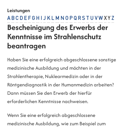
Leistungen
A
B
C
D
E
F
G
H
I
J
K
L
M
N
O
P
Q
R
S
T
U
V
W
X
Y
Z
Bescheinigung des Erwerbs der
Kenntnisse im Strahlenschutz
beantragen
Haben Sie eine erfolgreich abgeschlossene sonstige
medizinische Ausbildung und möchten in der
Strahlentherapie, Nuklearmedizin oder in der
Röntgendiagnostik in der Humanmedizin arbeiten?
Dann müssen Sie den Erwerb der hierfür
erforderlichen Kenntnisse nachweisen.
Wenn Sie eine erfolgreich abgeschlossene
medizinische Ausbildung, wie zum Beispiel zum