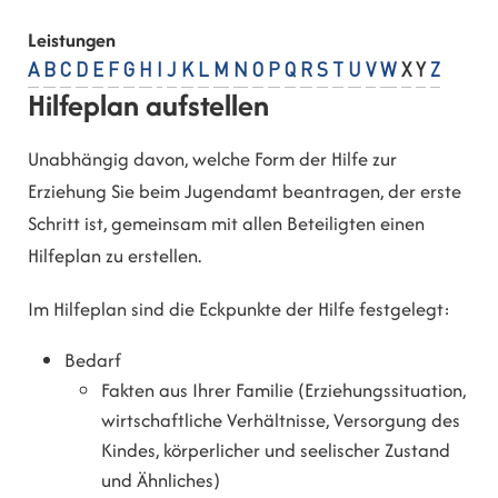
Leistungen
A
B
C
D
E
F
G
H
I
J
K
L
M
N
O
P
Q
R
S
T
U
V
W
X
Y
Z
Hilfeplan aufstellen
Unabhängig davon, welche Form der Hilfe zur
Erziehung Sie beim Jugendamt beantragen, der erste
Schritt ist, gemeinsam mit allen Beteiligten einen
Hilfeplan zu erstellen.
Im Hilfeplan sind die Eckpunkte der Hilfe festgelegt:
Bedarf
Fakten aus Ihrer Familie (Erziehungssituation,
wirtschaftliche Verhältnisse, Versorgung des
Kindes, körperlicher und seelischer Zustand
und Ähnliches)