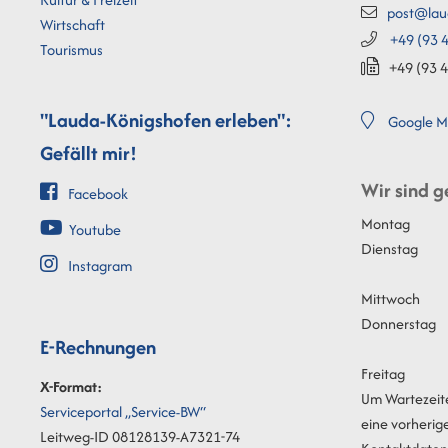
post@lau
Wirtschaft
+49 (93
4
Tourismus
+49 (93
4
"Lauda-Königshofen erleben":
Google M
Gefällt mir!
Wir sind g
Facebook
Montag
Youtube
Dienstag
Instagram
Mittwoch
Donnerstag
E-Rechnungen
Freitag
X-Format:
Um Wartezeit
Serviceportal „Service-BW“
eine vorherig
Leitweg-ID 08128139-A7321-74