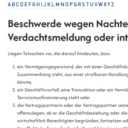
A
B
C
D
E
F
G
H
I
J
K
L
M
N
O
P
Q
R
S
T
U
V
W
X
Y
Z
Beschwerde wegen Nachtei
Verdachtsmeldung oder in
Liegen Tatsachen vor, die darauf hindeuten, dass
ein Vermögensgegenstand, der mit einer Geschäftsbe
Zusammenhang steht, aus einer strafbaren Handlung
könnte,
ein Geschäftsvorfall, eine Transaktion oder ein V
Terrorismusfinanzierung steht oder
die Vertragspartnerin oder der Vertragspartner sein
offenzulegen, ob er die Geschäftsbeziehung oder die 
wirtschaftlich Berechtigten begründen, fortsetzen oder