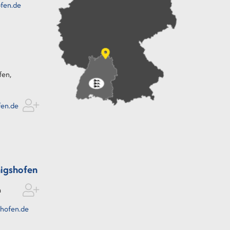
fen.de
fen,
fen.de
igshofen
n
hofen.de