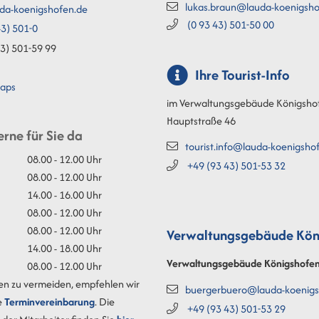
lukas.braun@lauda-koenigsho
da-koenigshofen.de
(0
93
43) 501-50
00
3) 501-0
3) 501-59
99
Ihre Tourist-Info
aps
im Verwaltungsgebäude Königsho
Hauptstraße 46
erne für Sie da
tourist.info@lauda-koenigsho
08.00 - 12.00 Uhr
+49 (93
43) 501-53
32
08.00 - 12.00 Uhr
14.00 - 16.00 Uhr
08.00 - 12.00 Uhr
08.00 - 12.00 Uhr
Verwaltungsgebäude Kön
14.00 - 18.00 Uhr
Verwaltungsgebäude Königshofe
08.00 - 12.00 Uhr
en zu vermeiden, empfehlen wir
buergerbuero@lauda-koenigs
e
Terminvereinbarung
. Die
+49 (93
43) 501-53
29