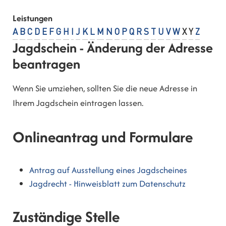
Leistungen
A
B
C
D
E
F
G
H
I
J
K
L
M
N
O
P
Q
R
S
T
U
V
W
X
Y
Z
Jagdschein - Änderung der Adresse
beantragen
Wenn Sie umziehen, sollten Sie die neue Adresse in
Ihrem Jagdschein eintragen lassen.
Onlineantrag und Formulare
Antrag auf Ausstellung eines Jagdscheines
Jagdrecht - Hinweisblatt zum Datenschutz
Zuständige Stelle