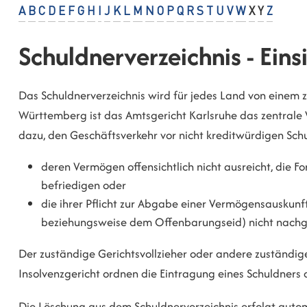
A
B
C
D
E
F
G
H
I
J
K
L
M
N
O
P
Q
R
S
T
U
V
W
X
Y
Z
Schuldnerverzeichnis - Ein
Das Schuldnerverzeichnis wird für jedes Land von einem z
Württemberg ist das Amtsgericht Karlsruhe das zentrale V
dazu, den Geschäftsverkehr vor nicht kreditwürdigen Schul
deren Vermögen offensichtlich nicht ausreicht, die F
befriedigen oder
die ihrer Pflicht zur Abgabe einer Vermögensauskunft
beziehungsweise dem Offenbarungseid) nicht nach
Der zuständige Gerichtsvollzieher oder andere zuständig
Insolvenzgericht ordnen die Eintragung eines Schuldners 
Die Löschung aus dem Schuldnerverzeichnis erfolgt autom