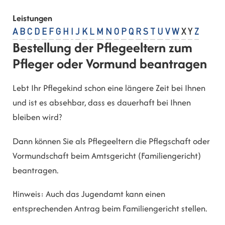
Leistungen
A
B
C
D
E
F
G
H
I
J
K
L
M
N
O
P
Q
R
S
T
U
V
W
X
Y
Z
Bestellung der Pflegeeltern zum
Pfleger oder Vormund beantragen
Lebt Ihr Pflegekind schon eine längere Zeit bei Ihnen
und ist es absehbar, dass es dauerhaft bei Ihnen
bleiben wird?
Dann können Sie als Pflegeeltern die Pflegschaft oder
Vormundschaft beim Amtsgericht (Familiengericht)
beantragen.
Hinweis:
Auch das Jugendamt kann einen
entsprechenden Antrag beim Familiengericht stellen.