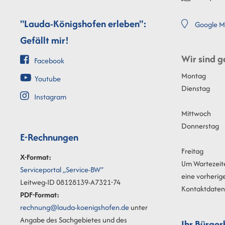
"Lauda-Königshofen erleben":
Google M
Gefällt mir!
Wir sind g
Facebook
Montag
Youtube
Dienstag
Instagram
Mittwoch
Donnerstag
E-Rechnungen
Freitag
X-Format:
Um Wartezeit
Serviceportal „Service-BW“
eine vorherig
Leitweg-ID 08128139-A7321-74
Kontaktdaten 
PDF-Format:
rechnung@lauda-koenigshofen.de
unter
Angabe des Sachgebietes und des
Ihr Bürger