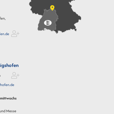
fen,
fen.de
igshofen
n
hofen.de
t mittwochs
 und Messe