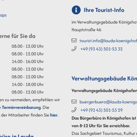
Ihre Tourist-Info
aps
im Verwaltungsgebäude Königsho
Hauptstraße 46
erne für Sie da
tourist.info@lauda-koenigsho
08.00 - 12.00 Uhr
+49 (93
43) 501-53
32
08.00 - 12.00 Uhr
14.00 - 16.00 Uhr
08.00 - 12.00 Uhr
08.00 - 12.00 Uhr
Verwaltungsgebäude Kön
14.00 - 18.00 Uhr
Verwaltungsgebäude Königshofe
08.00 - 12.00 Uhr
en zu vermeiden, empfehlen wir
buergerbuero@lauda-koenigs
e
Terminvereinbarung
. Die
+49 (93
43) 501-53
29
der Mitarbeiter finden Sie
hier
.
Das Bürgerbüro in Königshofen is
von 8-12 Uhr für Sie erreichbar.
Das Sachgebiet Tourismus, Kultur
büro in Lauda