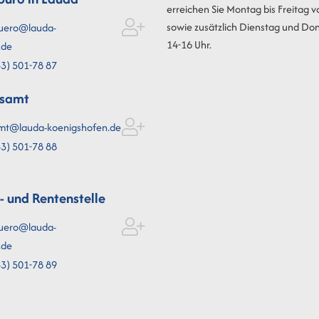
erreichen Sie Montag bis Freitag v
sowie zusätzlich Dienstag und Do
uero@lauda-
14-16 Uhr.
.de
3) 501-78
87
esamt
mt@lauda-koenigshofen.de
3) 501-78
88
l- und Rentenstelle
uero@lauda-
.de
3) 501-78
89