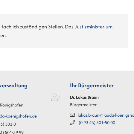
 fachlich zuständigen Stellen. Das
Justizministerium
en.
tverwaltung
Ihr Bürgermeister
Dr. Lukas
Braun
Bürgermeister
Königshofen
lukas.braun@lauda-koenigsho
da-koenigshofen.de
(0
93
43) 501-50
00
3) 501-0
3) 501-59
99