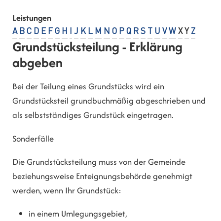
Leistungen
A
B
C
D
E
F
G
H
I
J
K
L
M
N
O
P
Q
R
S
T
U
V
W
X
Y
Z
Grundstücksteilung - Erklärung
abgeben
Bei der Teilung eines Grundstücks wird ein
Grundstücksteil grundbuchmäßig abgeschrieben und
als selbstständiges Grundstück eingetragen.
Sonderfälle
Die Grundstücksteilung muss von der Gemeinde
beziehungsweise Enteignungsbehörde genehmigt
werden, wenn Ihr G
rundstück:
in einem Umlegungsgebiet,