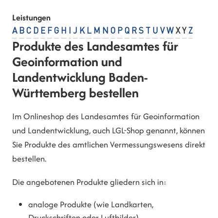
Leistungen
A
B
C
D
E
F
G
H
I
J
K
L
M
N
O
P
Q
R
S
T
U
V
W
X
Y
Z
Produkte des Landesamtes für
Geoinformation und
Landentwicklung Baden-
Württemberg bestellen
Im Onlineshop des Landesamtes für Geoinformation
und Landentwicklung, auch LGL-Shop genannt, können
Sie Produkte des amtlichen Vermessungswesens direkt
bestellen.
Die angebotenen Produkte gliedern sich in:
analoge Produkte (wie Landkarten,
Druckschriften oder Luftbilder)