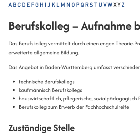
A
B
C
D
E
F
G
H
I
J
K
L
M
N
O
P
Q
R
S
T
U
V
W
X
Y
Z
Berufskolleg – Aufnahme 
Das Berufskolleg vermittelt durch einen engen Theorie-Pr
erweiterte allgemeine Bildung.
Das Angebot in Baden-Württemberg umfasst verschieden
technische Berufskollegs
kaufmännisch Berufskollegs
hauswirtschaftlich, pflegerische, sozialpädagogisch 
Berufskolleg zum Erwerb der Fachhochschulreife
Zuständige Stelle