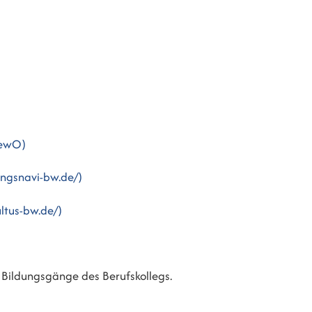
BewO)
ungsnavi-bw.de/)
ultus-bw.de/)
 Bildungsgänge des Berufskollegs.