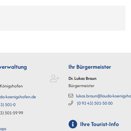
tverwaltung
Ihr Bürgermeister
Dr. Lukas
Braun
Bürgermeister
Königshofen
lukas.braun@lauda-koenigsho
da-koenigshofen.de
(0
93
43) 501-50
00
3) 501-0
3) 501-59
99
Ihre Tourist-Info
aps