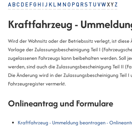
A
B
C
D
E
F
G
H
I
J
K
L
M
N
O
P
Q
R
S
T
U
V
W
X
Y
Z
Kraftfahrzeug - Ummeldun
Wird der Wohnsitz oder der Betriebssitz verlegt, ist die
Vorlage der Zulassungsbescheinigung Teil I (Fahrzeugsche
zugelassenen Fahrzeugs kann beibehalten werden. Soll j
werden, sind auch die Zulassungsbescheinigung Teil II (F
Die Änderung wird in der Zulassungsbescheinigung Teil I u
Fahrzeugregister vermerkt.
Onlineantrag und Formulare
Kraftfahrzeug - Ummeldung beantragen - Onlineant