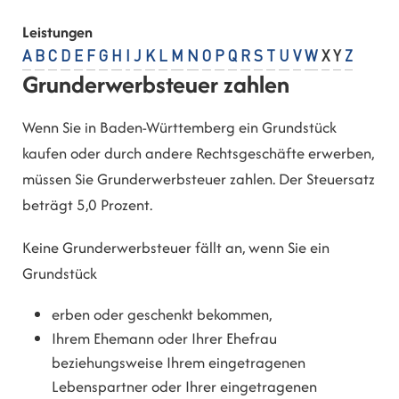
Leistungen
A
B
C
D
E
F
G
H
I
J
K
L
M
N
O
P
Q
R
S
T
U
V
W
X
Y
Z
Grunderwerbsteuer zahlen
Wenn Sie in Baden-Württemberg ein Grundstück
kaufen oder durch andere Rechtsgeschäfte erwerben,
müssen Sie Grunderwerbsteuer zahlen. Der Steuersatz
beträgt 5,0 Prozent.
Keine Grunderwerbsteuer fällt an, wenn Sie ein
Grundstück
erben oder geschenkt bekommen,
Ihrem Ehemann oder Ihrer Ehefrau
beziehungsweise Ihrem eingetragenen
Lebenspartner oder Ihrer eingetragenen