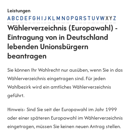
Leistungen
A
B
C
D
E
F
G
H
I
J
K
L
M
N
O
P
Q
R
S
T
U
V
W
X
Y
Z
Wählerverzeichnis (Europawahl) -
Eintragung von in Deutschland
lebenden Unionsbürgern
beantragen
Sie können Ihr Wahlrecht nur ausüben, wenn Sie in das
Wählerverzeichnis eingetragen sind.
Für jeden
Wahlbezirk wird ein amtliches Wählerverzeichnis
geführt.
Hinweis:
Sind Sie seit der Europawahl im Jahr 1999
oder einer späteren Europawahl im Wählerverzeichnis
eingetragen, müssen Sie keinen neuen Antrag stellen.