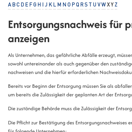
A
B
C
D
E
F
G
H
I
J
K
L
M
N
O
P
Q
R
S
T
U
V
W
X
Y
Z
Entsorgungsnachweis für pr
anzeigen
Als Unternehmen, das gefährliche Abfälle erzeugt, müssen
sowohl untereinander als auch gegenüber den zuständi
nachweisen und die hierfür erforderlichen Nachweisdoku
Bereits vor Beginn der Entsorgung müssen Sie als abfal
um bereits die Zulässigkeit der geplanten Art der Entsor
Die zuständige Behörde muss die Zulässigkeit der Entsor
Die Pflicht zur Bestätigung des Entsorgungsnachweises ent
für folgende Unternehmen: