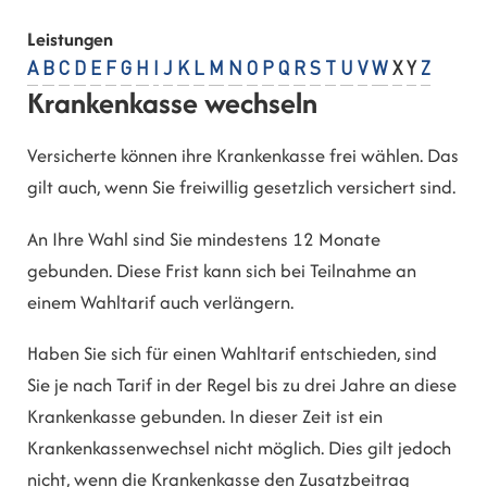
Leistungen
A
B
C
D
E
F
G
H
I
J
K
L
M
N
O
P
Q
R
S
T
U
V
W
X
Y
Z
Krankenkasse wechseln
Versicherte können ihre Krankenkasse frei wählen. Das
gilt auch, wenn Sie freiwillig gesetzlich versichert sind.
An Ihre Wahl sind Sie mindestens 12 Monate
gebunden.
Diese Frist kann sich bei Teilnahme an
einem Wahltarif auch verlängern.
Haben Sie sich für einen Wahltarif entschieden, sind
Sie je nach Tarif in der Regel bis zu drei Jahre an diese
Krankenkasse gebunden. In dieser Zeit ist ein
Krankenkassenwechsel nicht möglich. Dies gilt jedoch
nicht, wenn die Krankenkasse den Zusatzbeitrag