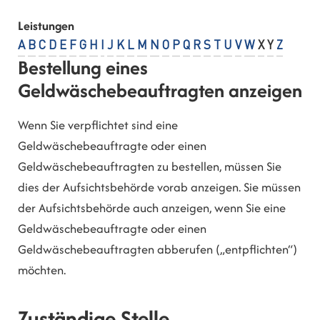
Leistungen
A
B
C
D
E
F
G
H
I
J
K
L
M
N
O
P
Q
R
S
T
U
V
W
X
Y
Z
Bestellung eines
Geldwäschebeauftragten anzeigen
Wenn Sie verpflichtet sind eine
Geldwäschebeauftragte oder einen
Geldwäschebeauftragten zu bestellen, müssen Sie
dies der Aufsichtsbehörde vorab anzeigen. Sie müssen
der Aufsichtsbehörde auch anzeigen, wenn Sie eine
Geldwäschebeauftragte oder einen
Geldwäschebeauftragten abberufen („entpflichten“)
möchten.
Zuständige Stelle