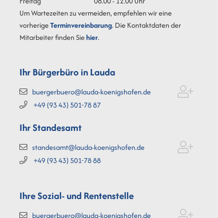
Freitag
08.00 - 12.00 Uhr
Um Wartezeiten zu vermeiden, empfehlen wir eine
vorherige
Terminvereinbarung
. Die Kontaktdaten der
Mitarbeiter finden Sie
hier
.
Ihr Bürgerbüro in Lauda
buergerbuero@lauda-koenigshofen.de
+49 (93
43) 501-78
87
Ihr Standesamt
standesamt@lauda-koenigshofen.de
+49 (93
43) 501-78
88
Ihre Sozial- und Rentenstelle
buergerbuero@lauda-koenigshofen.de