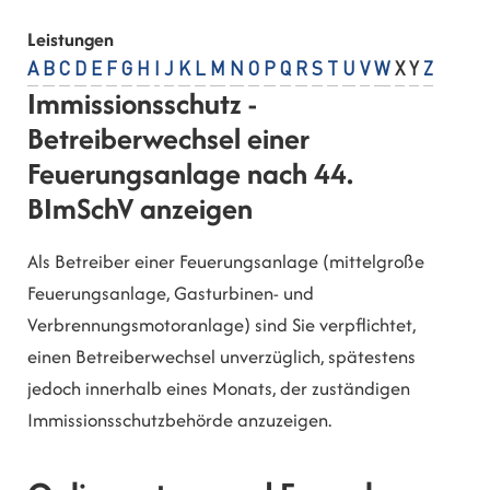
Leistungen
A
B
C
D
E
F
G
H
I
J
K
L
M
N
O
P
Q
R
S
T
U
V
W
X
Y
Z
Immissionsschutz -
Betreiberwechsel einer
Feuerungsanlage nach 44.
BImSchV anzeigen
Als Betreiber einer Feuerungsanlage (mittelgroße
Feuerungsanlage, Gasturbinen- und
Verbrennungsmotoranlage) sind Sie verpflichtet,
einen Betreiberwechsel unverzüglich, spätestens
jedoch innerhalb eines Monats, der zuständigen
Immissionsschutzbehörde anzuzeigen.