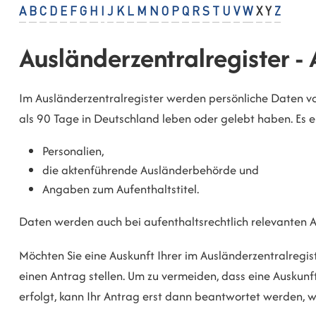
A
B
C
D
E
F
G
H
I
J
K
L
M
N
O
P
Q
R
S
T
U
V
W
X
Y
Z
Ausländerzentralregister -
Im Ausländerzentralregister werden persönliche Daten v
als 90 Tage in Deutschland leben oder gelebt haben.
Es 
Personalien,
die aktenführende Ausländerbehörde und
Angaben zum Aufenthaltstitel.
Daten werden auch bei aufenthaltsrechtlich relevanten A
Möchten Sie eine Auskunft Ihrer im Ausländerzentralregi
einen Antrag stellen. Um zu vermeiden, dass eine Ausku
erfolgt, kann Ihr Antrag erst dann beantwortet werden, we