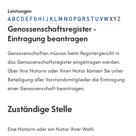
Leistungen
A
B
C
D
E
F
G
H
I
J
K
L
M
N
O
P
Q
R
S
T
U
V
W
X
Y
Z
Genossenschaftsregister -
Eintragung beantragen
Genossenschaften müssen beim Registergericht in
das Genossenschaftsregister eingetragen werden.
Über Ihre Notarin oder Ihren Notar können Sie unter
Beteiligung aller Vorstandsmitglieder die Eintragung
einer Genossenschaft beantragen.
Zuständige Stelle
Eine Notarin oder ein Notar Ihrer Wahl.