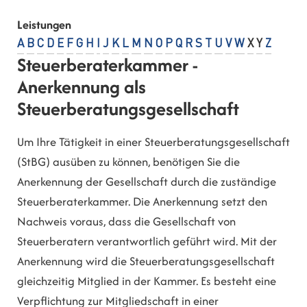
Leistungen
A
B
C
D
E
F
G
H
I
J
K
L
M
N
O
P
Q
R
S
T
U
V
W
X
Y
Z
Steuerberaterkammer -
Anerkennung als
Steuerberatungsgesellschaft
Um Ihre Tätigkeit in einer Steuerberatungsgesellschaft
(StBG) ausüben zu können, benötigen Sie die
Anerkennung der Gesellschaft durch die zuständige
Steuerberaterkammer. Die Anerkennung setzt den
Nachweis voraus, dass die Gesellschaft von
Steuerberatern verantwortlich geführt wird. Mit der
Anerkennung wird die Steuerberatungsgesellschaft
gleichzeitig Mitglied in der Kammer. Es besteht eine
Verpflichtung zur Mitgliedschaft in einer