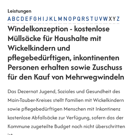
Leistungen
A
B
C
D
E
F
G
H
I
J
K
L
M
N
O
P
Q
R
S
T
U
V
W
X
Y
Z
Windelkonzeption - kostenlose
Müllsäcke für Haushalte mit
Wickelkindern und
pflegebedürftigen, inkontinenten
Personen erhalten sowie Zuschuss
für den Kauf von Mehrwegwindeln
Das Dezernat Jugend, Soziales und Gesundheit des
Main-Tauber-Kreises stellt Familien mit Wickelkindern
sowie pflegebedürftigen Menschen mit Inkontinenz
kostenlose Abfallsäcke zur Verfügung, sofern das der
Kommune zugeteilte Budget noch nicht überschritten