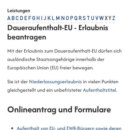
Leistungen
A
B
C
D
E
F
G
H
I
J
K
L
M
N
O
P
Q
R
S
T
U
V
W
X
Y
Z
Daueraufenthalt-EU - Erlaubnis
beantragen
Mit der Erlaubnis zum Daueraufenthalt-EU dürfen sich
ausländische Staatsangehörige innerhalb der
Europäischen Union (EU) freier bewegen.
Sie ist der
Niederlassungserlaubnis
in vielen Punkten
gleichgestellt und ein unbefristeter
Aufenthaltstitel
.
Onlineantrag und Formulare
Aufenthalt von EU- und EWR-Bürgern sowie deren