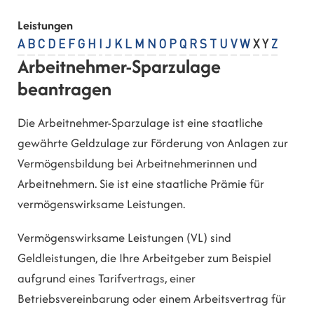
Leistungen
A
B
C
D
E
F
G
H
I
J
K
L
M
N
O
P
Q
R
S
T
U
V
W
X
Y
Z
Arbeitnehmer-Sparzulage
beantragen
Die Arbeitnehmer-Sparzulage ist eine staatliche
gewährte Geldzulage zur Förderung von Anlagen zur
Vermögensbildung bei Arbeitnehmerinnen und
Arbeitnehmern. Sie ist eine staatliche Prämie für
vermögenswirksame Leistungen.
Vermögenswirksame Leistungen (VL) sind
Geldleistungen, die Ihre Arbeitgeber zum Beispiel
aufgrund eines Tarifvertrags, einer
Betriebsvereinbarung oder einem Arbeitsvertrag für