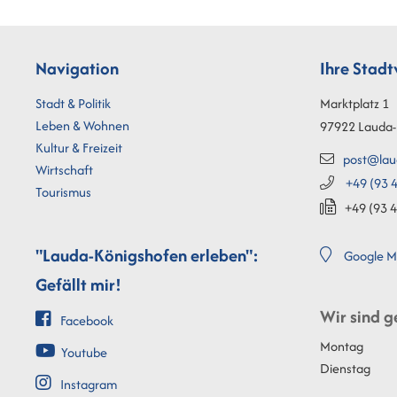
Navigation
Ihre Stad
Stadt & Politik
Marktplatz 1
Leben & Wohnen
97922
Lauda-
Kultur & Freizeit
post@lau
Wirtschaft
+49 (93
4
Tourismus
+49 (93
4
"Lauda-Königshofen erleben":
Google M
Gefällt mir!
Wir sind g
Facebook
Montag
Youtube
Dienstag
Instagram