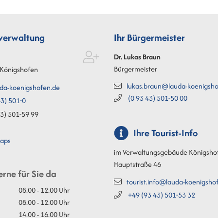
tverwaltung
Ihr Bürgermeister
Dr. Lukas
Braun
Bürgermeister
Königshofen
lukas.braun@lauda-koenigsho
da-koenigshofen.de
(0
93
43) 501-50
00
3) 501-0
3) 501-59
99
Ihre Tourist-Info
aps
im Verwaltungsgebäude Königsho
Hauptstraße 46
erne für Sie da
tourist.info@lauda-koenigsho
08.00 - 12.00 Uhr
+49 (93
43) 501-53
32
08.00 - 12.00 Uhr
14.00 - 16.00 Uhr