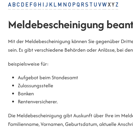
A
B
C
D
E
F
G
H
I
J
K
L
M
N
O
P
Q
R
S
T
U
V
W
X
Y
Z
Meldebescheinigung bean
Mit der Meldebescheinigung können Sie gegenüber Dritte
sein. Es gibt verschiedene Behörden oder Anlässe, bei d
beispielsweise für:
Aufgebot beim Standesamt
Zulassungsstelle
Banken
Rentenversicherer.
Die Meldebescheinigung gibt Auskunft über Ihre im Meld
Familienname, Vornamen, Geburtsdatum, aktuelle Anschri