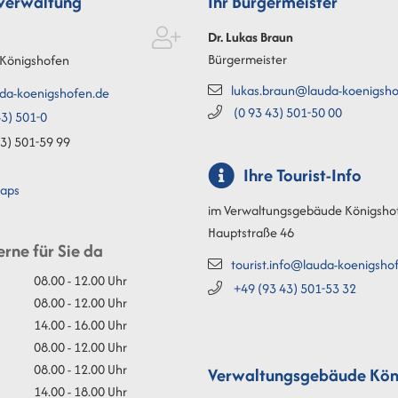
tverwaltung
Ihr Bürgermeister
Dr. Lukas
Braun
Bürgermeister
Königshofen
lukas.braun@lauda-koenigsho
da-koenigshofen.de
(0
93
43) 501-50
00
3) 501-0
3) 501-59
99
Ihre Tourist-Info
aps
im Verwaltungsgebäude Königsho
Hauptstraße 46
erne für Sie da
tourist.info@lauda-koenigsho
08.00 - 12.00 Uhr
+49 (93
43) 501-53
32
08.00 - 12.00 Uhr
14.00 - 16.00 Uhr
08.00 - 12.00 Uhr
08.00 - 12.00 Uhr
Verwaltungsgebäude Kön
14.00 - 18.00 Uhr