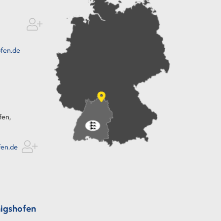
fen.de
fen,
fen.de
igshofen