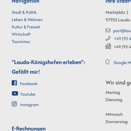
Navigation
Ihre Stad
Stadt & Politik
Marktplatz 1
Leben & Wohnen
97922
Lauda-
Kultur & Freizeit
post@lau
Wirtschaft
+49 (93
4
Tourismus
+49 (93
4
"Lauda-Königshofen erleben":
Google M
Gefällt mir!
Wir sind g
Facebook
Montag
Youtube
Dienstag
Instagram
Mittwoch
Donnerstag
E-Rechnungen