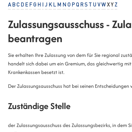
A
B
C
D
E
F
G
H
I
J
K
L
M
N
O
P
Q
R
S
T
U
V
W
X
Y
Z
Zulassungsausschuss - Zula
beantragen
Sie erhalten Ihre Zulassung von dem für Sie regional zust
handelt sich dabei um ein Gremium, das gleichwertig mit 
Krankenkassen besetzt ist.
Der Zulassungsausschuss hat bei seinen Entscheidungen v
Zuständige Stelle
der Zulassungsausschuss des Zulassungsbezirks, in dem Sie