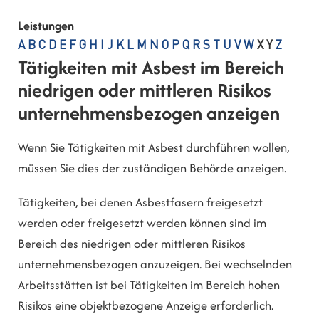
Leistungen
A
B
C
D
E
F
G
H
I
J
K
L
M
N
O
P
Q
R
S
T
U
V
W
X
Y
Z
Tätigkeiten mit Asbest im Bereich
niedrigen oder mittleren Risikos
unternehmensbezogen anzeigen
Wenn Sie Tätigkeiten mit Asbest durchführen wollen,
müssen Sie dies der zuständigen Behörde anzeigen.
Tätigkeiten, bei denen Asbestfasern freigesetzt
werden oder freigesetzt werden können sind im
Bereich des niedrigen oder mittleren Risikos
unternehmensbezogen anzuzeigen. Bei wechselnden
Arbeitsstätten ist bei Tätigkeiten im Bereich hohen
Risikos eine objektbezogene Anzeige erforderlich.