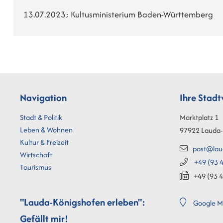
13.07.2023; Kultusministerium Baden-Württemberg
Navigation
Ihre Stad
Stadt & Politik
Marktplatz 1
Leben & Wohnen
97922
Lauda-
Kultur & Freizeit
post@lau
Wirtschaft
+49 (93
4
Tourismus
+49 (93
4
"Lauda-Königshofen erleben":
Google M
Gefällt mir!