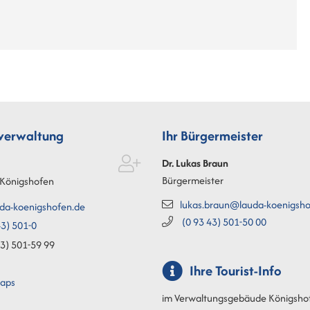
tverwaltung
Ihr Bürgermeister
Dr. Lukas
Braun
Bürgermeister
Königshofen
lukas.braun@lauda-koenigsho
da-koenigshofen.de
(0
93
43) 501-50
00
3) 501-0
3) 501-59
99
Ihre Tourist-Info
aps
im Verwaltungsgebäude Königsho