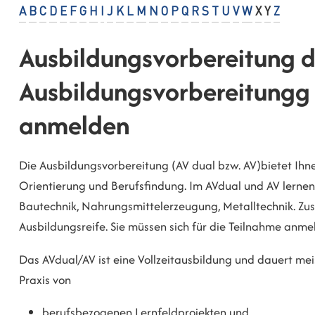
A
B
C
D
E
F
G
H
I
J
K
L
M
N
O
P
Q
R
S
T
U
V
W
X
Y
Z
Ausbildungsvorbereitung d
Ausbildungsvorbereitungg 
anmelden
Die Ausbildungsvorbereitung (AV dual bzw. AV)bietet Ihne
Orientierung und Berufsfindung.
Im AVdual und AV lernen 
Bautechnik, Nahrungsmittelerzeugung, Metalltechnik. Zusä
Ausbildungsreife. Sie müssen sich für die Teilnahme anme
Das AVdual/AV ist eine Vollzeitausbildung und dauert meis
Praxis von
berufsbezogenen Lernfeldprojekten und