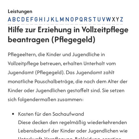
Leistungen
A
B
C
D
E
F
G
H
I
J
K
L
M
N
O
P
Q
R
S
T
U
V
W
X
Y
Z
Hilfe zur Erziehung in Vollzeitpflege
beantragen (Pflegegeld)
Pflegeeltern, die Kinder und Jugendliche in
Vollzeitpflege betreuen, erhalten Unterhalt vom
Jugendamt (Pflegegeld). Das Jugendamt zahlt
monatliche Pauschalbeträge, die nach dem Alter der
Kinder oder Jugendlichen gestaffelt sind. Sie setzen
sich folgendermaßen zusammen:
Kosten für den Sachaufwand
Diese decken den regelmäßig wiederkehrenden
Lebensbedarf der Kinder oder Jugendlichen wie
Unterkunft, Verpflegung, Bekleidung, sonstige