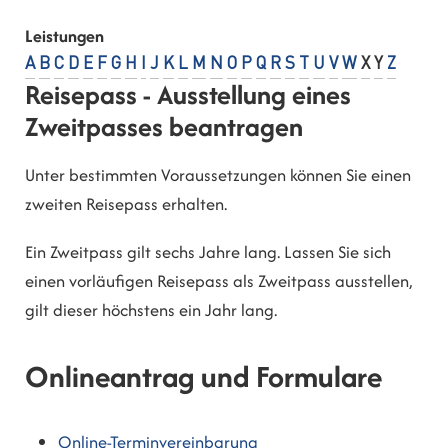
Leistungen
A
B
C
D
E
F
G
H
I
J
K
L
M
N
O
P
Q
R
S
T
U
V
W
X
Y
Z
Reisepass - Ausstellung eines
Zweitpasses beantragen
Unter bestimmten Voraussetzungen können Sie einen
zweiten Reisepass erhalten.
Ein Zweitpass gilt sechs Jahre lang. Lassen Sie sich
einen vorläufigen Reisepass als Zweitpass ausstellen,
gilt dieser höchstens ein Jahr lang.
Onlineantrag und Formulare
Online-Terminvereinbarung