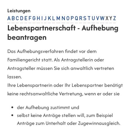
Leistungen
A
B
C
D
E
F
G
H
I
J
K
L
M
N
O
P
Q
R
S
T
U
V
W
X
Y
Z
Lebenspartnerschaft - Aufhebung
beantragen
Das Aufhebungsverfahren findet vor dem
Familiengericht statt. Als Antragstellerin oder
Antragsteller müssen Sie sich anwaltlich vertreten
lassen.
Ihre Lebenspartnerin oder Ihr Lebenspartner benötigt
keine rechtsanwaltliche Vertretung, wenn er oder sie
der Aufhebung zustimmt und
selbst keine Anträge stellen will, zum Beispiel
Anträge zum Unterhalt oder Zugewinnausgleich.