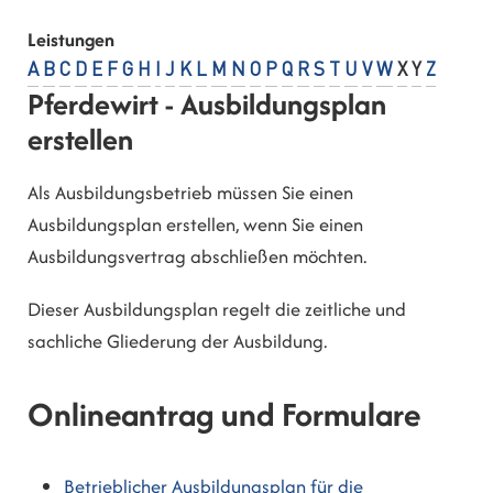
Leistungen
A
B
C
D
E
F
G
H
I
J
K
L
M
N
O
P
Q
R
S
T
U
V
W
X
Y
Z
Pferdewirt - Ausbildungsplan
erstellen
Als Ausbildungsbetrieb müssen Sie einen
Ausbildungsplan erstellen, wenn Sie einen
Ausbildungsvertrag abschließen möchten.
Dieser Ausbildungsplan regelt die zeitliche und
sachliche Gliederung der Ausbildung.
Onlineantrag und Formulare
Betrieblicher Ausbildungsplan für die