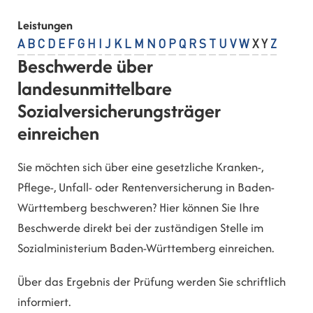
Leistungen
A
B
C
D
E
F
G
H
I
J
K
L
M
N
O
P
Q
R
S
T
U
V
W
X
Y
Z
Beschwerde über
landesunmittelbare
Sozialversicherungsträger
einreichen
Sie möchten sich über eine gesetzliche Kranken-,
Pflege-, Unfall- oder Rentenversicherung in Baden-
Württemberg beschweren? Hier können Sie Ihre
Beschwerde direkt bei der zuständigen Stelle im
Sozialministerium Baden-Württemberg einreichen.
Über das Ergebnis der Prüfung werden Sie schriftlich
informiert.