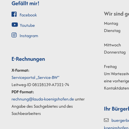
Gefällt mir!
Wir sind g
Facebook
Montag
Youtube
Dienstag
Instagram
Mittwoch
Donnerstag
E-Rechnungen
Freitag
X-Format:
Um Wartezeit
Serviceportal „Service-BW“
eine vorherig
Leitweg-ID 08128139-A7321-74
Kontaktdaten 
PDF-Format:
rechnung@lauda-koenigshofen.de
unter
Angabe des Sachgebietes und des
Ihr Bürger
Sachbearbeiters
buergerb
koenigshofen