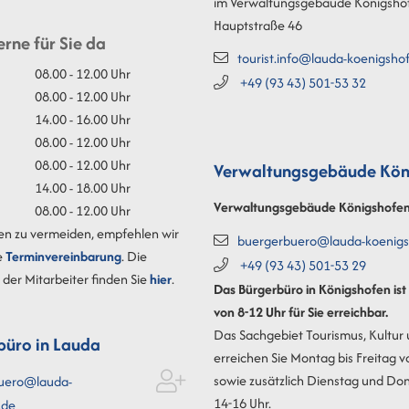
im Verwaltungsgebäude Königsho
Hauptstraße 46
erne für Sie da
tourist.info@lauda-koenigsho
08.00 - 12.00 Uhr
+49 (93
43) 501-53
32
08.00 - 12.00 Uhr
14.00 - 16.00 Uhr
08.00 - 12.00 Uhr
08.00 - 12.00 Uhr
Verwaltungsgebäude Kön
14.00 - 18.00 Uhr
Verwaltungsgebäude Königshofe
08.00 - 12.00 Uhr
en zu vermeiden, empfehlen wir
buergerbuero@lauda-koenigs
e
Terminvereinbarung
. Die
+49 (93
43) 501-53
29
der Mitarbeiter finden Sie
hier
.
Das Bürgerbüro in Königshofen is
von 8-12 Uhr für Sie erreichbar.
Das Sachgebiet Tourismus, Kultur
büro in Lauda
erreichen Sie Montag bis Freitag v
sowie zusätzlich Dienstag und Do
uero@lauda-
14-16 Uhr.
.de