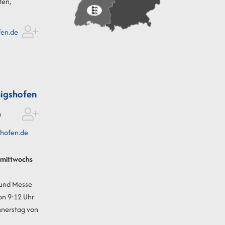
fen,
fen.de
igshofen
n
hofen.de
t mittwochs
 und Messe
on 9-12 Uhr
nnerstag von