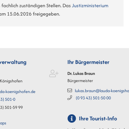
 fachlich zuständigen Stellen. Das
Justizministerium
am 15.06.2026 freigegeben.
tverwaltung
Ihr Bürgermeister
Dr. Lukas
Braun
Bürgermeister
Königshofen
lukas.braun@lauda-koenigsho
da-koenigshofen.de
(0
93
43) 501-50
00
3) 501-0
3) 501-59
99
Ihre Tourist-Info
aps