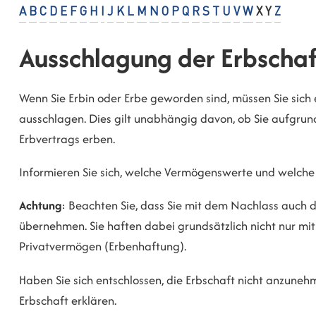
A
B
C
D
E
F
G
H
I
J
K
L
M
N
O
P
Q
R
S
T
U
V
W
X
Y
Z
Ausschlagung der Erbschaf
Wenn Sie Erbin oder Erbe geworden sind, müssen Sie sich
ausschlagen. Dies gilt unabhängig davon, ob Sie aufgrund
Erbvertrags erben.
Informieren Sie sich, welche Vermögenswerte und welche
Achtung
: Beachten Sie, dass Sie mit dem Nachlass auch d
übernehmen. Sie haften dabei grundsätzlich nicht nur mi
Privatvermögen (Erbenhaftung).
Haben Sie sich entschlossen, die Erbschaft nicht anzune
Erbschaft erklären.