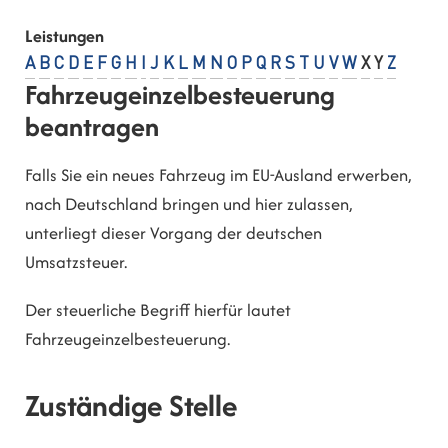
Leistungen
A
B
C
D
E
F
G
H
I
J
K
L
M
N
O
P
Q
R
S
T
U
V
W
X
Y
Z
Fahrzeugeinzelbesteuerung
beantragen
Falls Sie ein neues Fahrzeug im EU-Ausland erwerben,
nach Deutschland bringen und hier zulassen,
unterliegt dieser Vorgang der deutschen
Umsatzsteuer.
Der steuerliche Begriff hierfür lautet
Fahrzeugeinzelbesteuerung.
Zuständige Stelle