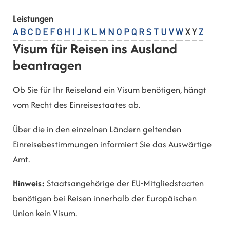
Leistungen
A
B
C
D
E
F
G
H
I
J
K
L
M
N
O
P
Q
R
S
T
U
V
W
X
Y
Z
Visum für Reisen ins Ausland
beantragen
Ob Sie für Ihr Reiseland ein Visum benötigen, hängt
vom Recht des Einreisestaates ab.
Über die in den einzelnen Ländern geltenden
Einreisebestimmungen informiert Sie das Auswärtige
Amt.
Hinweis:
Staatsangehörige der EU-Mitgliedstaaten
benötigen bei Reisen innerhalb der Europäischen
Union kein Visum.